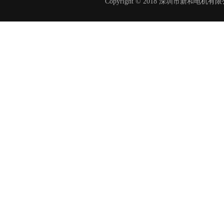
Copyright © 2018 深圳市新和电机有限公司