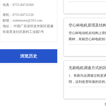
推荐运行区域内的高速运
传真：
0755-84716369
座机：0755-84712120
邮箱：xinhemotot@163.com
空心杯电机原理及结
地址： 中国广东深圳龙华新区观澜
街道君龙社区新科工业园5号
空心杯电动机在结构上突破了传
两种，有刷空心杯电机转
浏览历史
无刷电机调速方式的
1、有刷马达调速过程是
弱，达到改变转速的目的。这一过程被称之为变压调速。
信号，通过微处理器再改