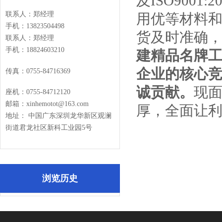
及ISO900
联系人：郑经理
用优等材料
手机：13823504498
货及时准确
联系人：郑经理
手机：18824603210
建精品名牌工
企业的核心
传真：
0755-84716369
诚贡献。
现
座机：0755-84712120
邮箱：xinhemotot@163.com
厚，全面让
地址： 中国广东深圳龙华新区观澜
街道君龙社区新科工业园5号
浏览历史